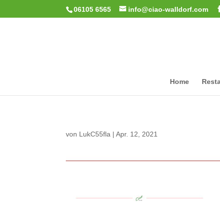
06105 6565
info@ciao-walldorf.com
Home
Resta
von
LukC55fla
|
Apr. 12, 2021