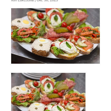
von
LukC55fla
|
Okt. 30, 2025